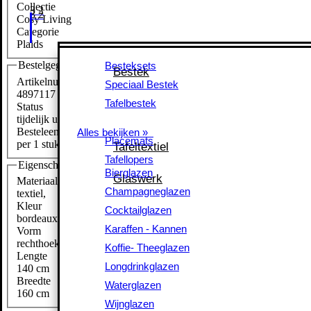
Collectie
Cosy Living
Categorie
Plaids
Besteksets
Bestelgegevens
Besteksets
Bestek
Bestek
Speciaal Bestek
Artikelnummer
Speciaal Bestek
4897117
Tafelbestek
Tafelbestek
Status
tijdelijk uitverkocht
Alles bekijken »
Besteleenheid
Alles bekijken »
Placemats
Placemats
Tafeltextiel
per 1 stuk
Tafeltextiel
Tafellopers
Tafellopers
Eigenschappen
Bierglazen
Bierglazen
Glaswerk
Glaswerk
Materiaal
Champagneglazen
Champagneglazen
textiel
,
Cocktailglazen
Kleur
Cocktailglazen
bordeaux
,
Karaffen - Kannen
Karaffen - Kannen
Vorm
Koffie- Theeglazen
rechthoekig
Koffie- Theeglazen
Lengte
Longdrinkglazen
Longdrinkglazen
140 cm
Waterglazen
Breedte
Waterglazen
160 cm
Wijnglazen
Wijnglazen