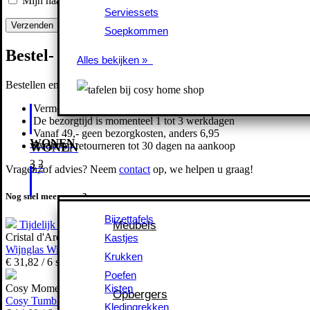
Mijn naam, e-mail en site opslaan in deze browser voor de volgend
Serviessets
Serviessets
Soepkommen
Soepkommen
Bestel- en bezorginformatie
Alles bekijken »
Alles bekijken »
Bestellen en achteraf betalen is mogelijk, veilig en snel.
Vermelde prijzen en bedragen zijn inclusief btw
De bezorgtijd is momenteel 1 tot 3 werkdagen
Vanaf 49,- geen bezorgkosten, anders
6,
95
WONEN
Recht op retourneren tot 30 dagen na aankoop
WONEN
Vragen, of advies? Neem
contact
op, we helpen u graag!
Nog snel meenemen?
Bijzettafels
Bijzettafels
Meubels
Meubels
Tijdelijk uitverkocht
Kastjes
Cristal d'Arques
Kastjes
Wijnglas Wine Emotions CD 35cl
Krukken
Krukken
€
31,
82
/ 6 stuks
Poefen
Poefen
Kisten
Kisten
Cosy Moments
Opbergers
Opbergers
Cosy Tumblerglas 34cl
Kledingrekken
Kledingrekken