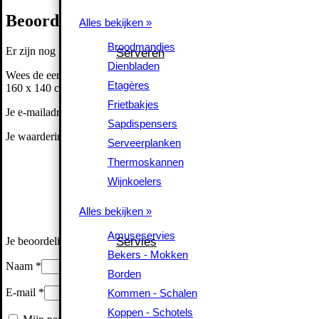
Beoordelingen
Alles bekijken »
Alles bekijken »
Broodmandjes
Broodmandjes
Serveren
Er zijn nog geen beoordelingen.
Serveren
Dienbladen
Dienbladen
Wees de eerste om “Plaid Cross Bordeaux
Etagères
Etagères
160 x 140 cm” te beoordelen
Frietbakjes
Frietbakjes
Je e-mailadres wordt niet gepubliceerd.
Vereiste velden zijn gemarke
Sapdispensers
Sapdispensers
Je waardering
*
Serveerplanken
Serveerplanken
Thermoskannen
Thermoskannen
Wijnkoelers
Wijnkoelers
Alles bekijken »
Alles bekijken »
Amuseservies
Amuseservies
Servies
Servies
Je beoordeling
*
Bekers - Mokken
Bekers - Mokken
Naam
*
Borden
Borden
Kommen - Schalen
E-mail
*
Kommen - Schalen
Koppen - Schotels
Koppen - Schotels