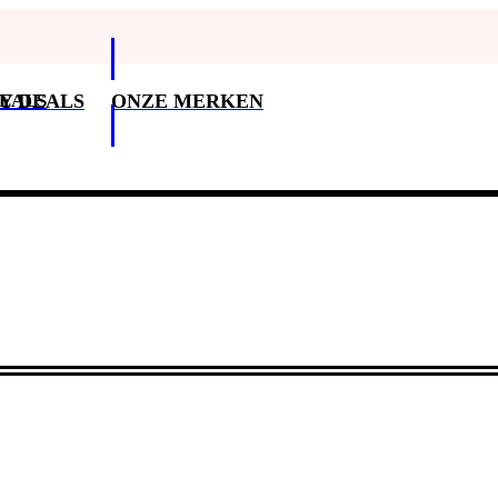
DEALS
Y DEALS
ONZE MERKEN
Klantenservice
3
Klantenservice
Betaalopties
Bezorging