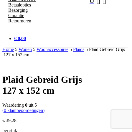
U


Betaalopties
Bezorging
Garantie
Retourneren
€ 0,00
Home
5
Wonen
5
Woonaccessoires
5
Plaids
5
Plaid Gebreid Grijs
127 x 152 cm
Plaid Gebreid Grijs
127 x 152 cm
Waardering
0
uit 5
(
0
klantbeoordelingen)
€
39,
28
per stuk