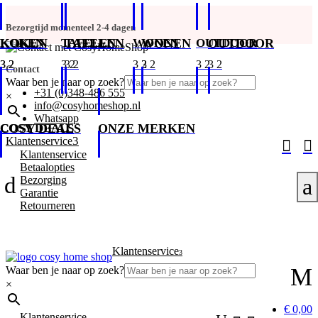
Bezorgtijd momenteel 2-4 dagen
KOKEN
KOKEN
TAFELEN
TAFELEN
WONEN
WONEN
OUTDOOR
OUTDOOR
Contact
Waar ben je naar op zoek?
+31 (0)348-486 555
×
info@cosyhomeshop.nl
Whatsapp
COSY DEALS
COSY DEALS
ONZE MERKEN
3
Klantenservice


Klantenservice
Betaalopties
d
Bezorging
a
Garantie
Retourneren
Klantenservice
3
M
Waar ben je naar op zoek?
×
€ 0,00
Klantenservice