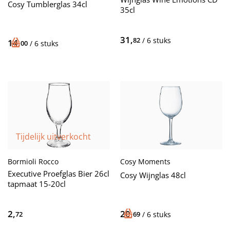
Cosy Tumblerglas 34cl
35cl
31,
82
/ 6 stuks
14,
00
/ 6 stuks
Tijdelijk uitverkocht
Bormioli Rocco
Cosy Moments
Executive Proefglas Bier 26cl
Cosy Wijnglas 48cl
tapmaat 15-20cl
2,
20,
72
69
/ 6 stuks