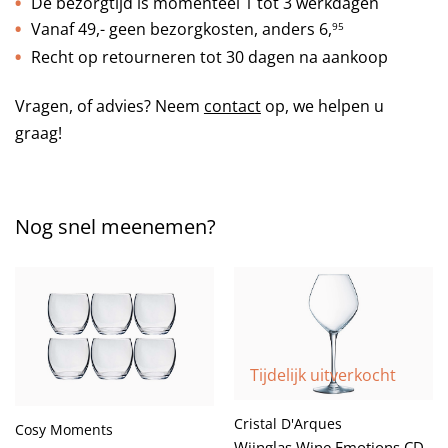
De bezorgtijd is momenteel 1 tot 3 werkdagen
Vanaf 49,- geen bezorgkosten, anders
6,
95
Recht op retourneren tot 30 dagen na aankoop
Vragen, of advies? Neem
contact
op, we helpen u
graag!
Nog snel meenemen?
Tijdelijk uitverkocht
Cristal D'Arques
Cosy Moments
Wijnglas Wine Emotions CD