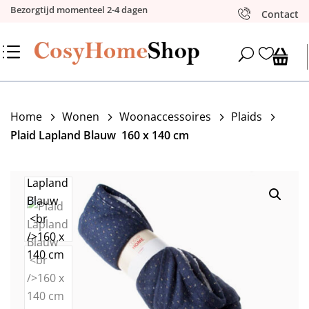
Bezorgtijd momenteel 2-4 dagen
Contact
d

U
Home
Wonen
Woonaccessoires
Plaids
5
5
5
5
Plaid Lapland Blauw 160 x 140 cm