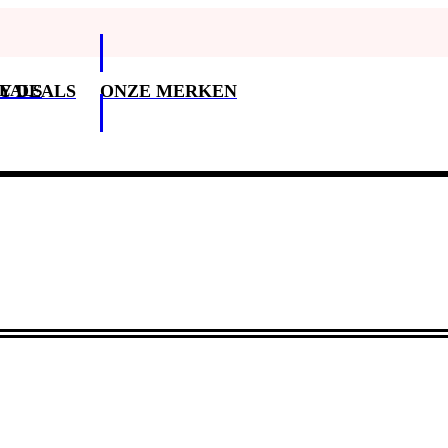
DEALS
Y DEALS
ONZE MERKEN
Klantenservice
3
Klantenservice
Betaalopties
Bezorging