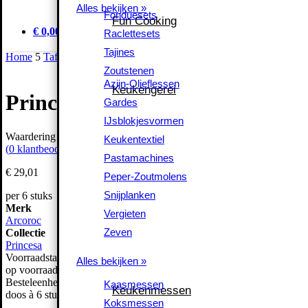
Alles bekijken »
Alles bekijken »
Fonduesets
Fonduesets
Fun Cooking
Fun Cooking
Raclettesets
€ 0,00
Raclettesets
Tajines
Tajines
Home
5
Tafelen
5
Glaswerk
5
Wijnglazen
5
Princesa Wijnglas 23cl
Zoutstenen
Zoutstenen
Azijn-Olieflessen
Azijn-Olieflessen
Keukengerei
Keukengerei
Princesa Wijnglas 23cl
Gardes
Gardes
IJsblokjesvormen
IJsblokjesvormen
Keukentextiel
Waardering
0
uit 5
Keukentextiel
(
0
klantbeoordelingen)
Pastamachines
Pastamachines
€
29,
01
Peper-Zoutmolens
Peper-Zoutmolens
Snijplanken
Snijplanken
per 6 stuks
Merk
Vergieten
Vergieten
Arcoroc
Zeven
Zeven
Collectie
Princesa
Alles bekijken »
Voorraadstatus
Alles bekijken »
op voorraad
Kaasmessen
Besteleenheid
Kaasmessen
Keukenmessen
Keukenmessen
doos à 6 stuks
Koksmessen
Koksmessen