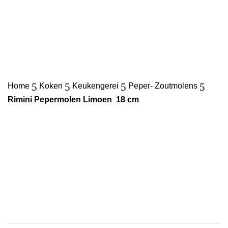
Bezorgtijd momenteel 2-4 dagen
Contact
d

U
5
5
5
5
Home
Koken
Keukengerei
Peper- Zoutmolens
Rimini Pepermolen Limoen 18 cm