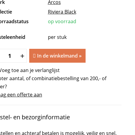
rk
Arcos
lectie
Riviera Black
orraadstatus
op voorraad
steleenheid
per stuk
Riviera
+
In de winkelmand
»
Koksmes
Zwart
Voeg toe aan je verlanglijst
15
ter aantal, of combinatiebestelling van 200,- of
cm
er?
aantal
ag een offerte aan
stel- en bezorginformatie
tellen en achteraf betalen is mogelijk, veilig en snel.