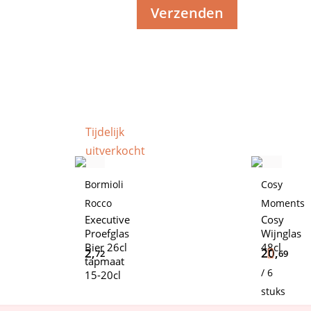
Tijdelijk
uitverkocht
Bormioli
Cosy
Rocco
Moments
Executive
Cosy
Proefglas
Wijnglas
Bier 26cl
48cl
2,
20,
72
69
tapmaat
/ 6
15-20cl
stuks