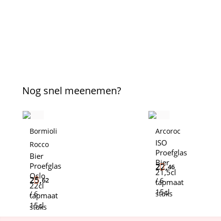
Nog snel meenemen?
Bormioli
Arcoroc
ISO
Rocco
Proefglas
Bier
Bier
Proefglas
22,
46
21,5cl
Oslo
25,
62
/ 6
tapmaat
22cl
15cl
/ 6
stuks
tapmaat
15cl
stuks