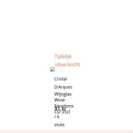
Tijdelijk
uitverkocht
Cristal
D'Arques
Wijnglas
Wine
Emotions
31,
82
CD 35cl
/ 6
stuks