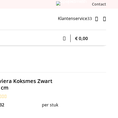
Contact
Klantenservice


3
€ 0,00
iviera Koksmes Zwart
 cm
32
per stuk