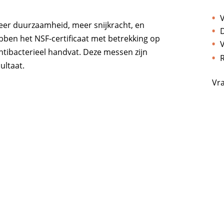
V
eer duurzaamheid, meer snijkracht, en
D
bben het NSF-certificaat met betrekking op
V
ntibacterieel handvat. Deze messen zijn
R
ltaat.
Vr