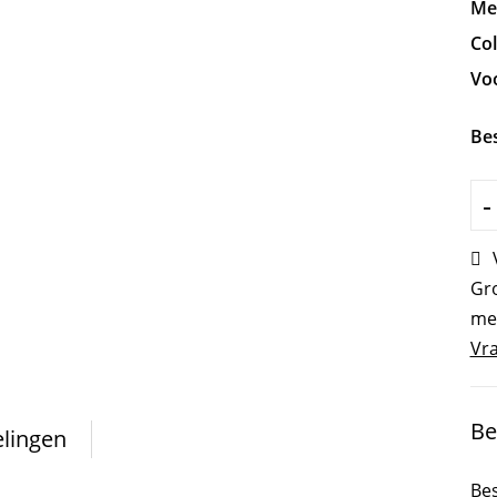
Me
Col
Vo
Be
-
Gro
me
Vra
Be
lingen
Bes