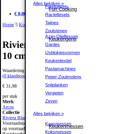
Alles bekijken »
Alles bekijken »
Fonduesets
Fonduesets
Fun Cooking
Fun Cooking
Raclettesets
€ 0,00
Raclettesets
Tajines
Tajines
Home
5
Koken
5
Keukenmessen
5
Officemessen
5
Riviera Officeme
Zoutstenen
Zoutstenen
Azijn-Olieflessen
Azijn-Olieflessen
Keukengerei
Keukengerei
Riviera Officemes
Gardes
Gardes
IJsblokjesvormen
IJsblokjesvormen
10 cm
Keukentextiel
Keukentextiel
Pastamachines
Pastamachines
Waardering
0
uit 5
Peper-Zoutmolens
(
0
klantbeoordelingen)
Peper-Zoutmolens
Snijplanken
Snijplanken
€
31,
98
Vergieten
Vergieten
per stuk
Zeven
Zeven
Merk
Arcos
Alles bekijken »
Collectie
Alles bekijken »
Riviera Black
Kaasmessen
Voorraadstatus
Kaasmessen
Keukenmessen
Keukenmessen
op voorraad
Koksmessen
Koksmessen
Besteleenheid