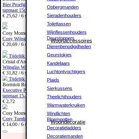
Bier Proefglas Oslo 22cl
Opbergmanden
Opbergmanden
tapmaat 15cl
Sieradenhouders
Sieradenhouders
€
25,
62
/ 6 stuks
Toilettassen
Toilettassen
Wijnflessenhouders
Wijnflessenhouders
Cosy Moments
Deurstoppers
Deurstoppers
Woonaccessoires
Cosy Wijnglas 48cl
Woonaccessoires
€
20,
69
/ 6 stuks
Dierenbenodigdheden
Dierenbenodigdheden
Geurstokjes
Geurstokjes
Tijdelijk uitverkocht
Kandelaars
Cristal d'Arques
Kandelaars
Wijnglas Wine Emotions CD 35cl
Luchtontvochtigers
Luchtontvochtigers
€
31,
82
/ 6 stuks
Plaids
Tijdelijk uitverkocht
Plaids
Bormioli Rocco
Sierkussens
Sierkussens
Executive Proefglas Bier 26cl
Theelichthouders
tapmaat 15-20cl
Theelichthouders
€
2,
72
Warmwaterkruiken
Warmwaterkruiken
Windlichten
Cosy Moments
Windlichten
Bloempotten
Cosy Tumblerglas 34cl
Bloempotten
Woondecoratie
Woondecoratie
€
14,
00
/ 6 stuks
Decoratieladders
Decoratieladders
Decoratiemanden
Decoratiemanden