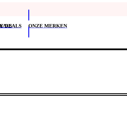
DEALS
Y DEALS
ONZE MERKEN
Klantenservice
3
Klantenservice
Betaalopties
Bezorging