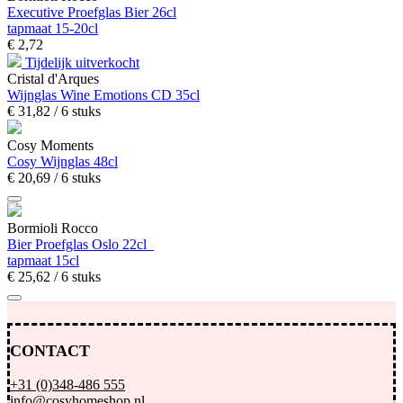
Executive Proefglas Bier 26cl
tapmaat 15-20cl
€
2,
72
Tijdelijk uitverkocht
Cristal d'Arques
Wijnglas Wine Emotions CD 35cl
€
31,
82
/ 6 stuks
Cosy Moments
Cosy Wijnglas 48cl
€
20,
69
/ 6 stuks
Bormioli Rocco
Bier Proefglas Oslo 22cl
tapmaat 15cl
€
25,
62
/ 6 stuks
CONTACT
+31 (0)348-486 555
info@cosyhomeshop.nl