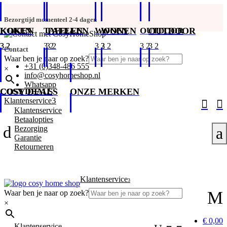
Bezorgtijd momenteel 2-4 dagen
KOKEN
KOKEN
TAFELEN
TAFELEN
WONEN
WONEN
OUTDOOR
OUTDOOR
Contact
Waar ben je naar op zoek?
+31 (0)348-486 555
×
info@cosyhomeshop.nl
Whatsapp
COSY DEALS
COSY DEALS
ONZE MERKEN
3
Klantenservice


Klantenservice
Betaalopties
d
Bezorging
a
Garantie
Retourneren
Klantenservice
3
M
Waar ben je naar op zoek?
×
€ 0,00
Klantenservice