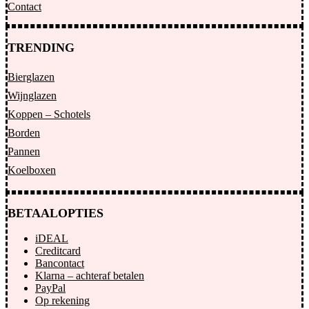
Contact
TRENDING
Bierglazen
Wijnglazen
Koppen – Schotels
Borden
Pannen
Koelboxen
BETAALOPTIES
iDEAL
Creditcard
Bancontact
Klarna – achteraf betalen
PayPal
Op rekening