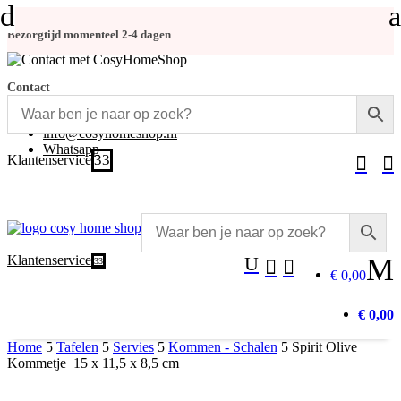
d
a
Bezorgtijd momenteel 2-4 dagen
Contact
+31 (0)348-486 555
info@cosyhomeshop.nl
Whatsapp
3
Klantenservice


Klantenservice
U
M
3


€ 0,00
€ 0,00
Home
5
Tafelen
5
Servies
5
Kommen - Schalen
5
Spirit Olive
Kommetje 15 x 11,5 x 8,5 cm