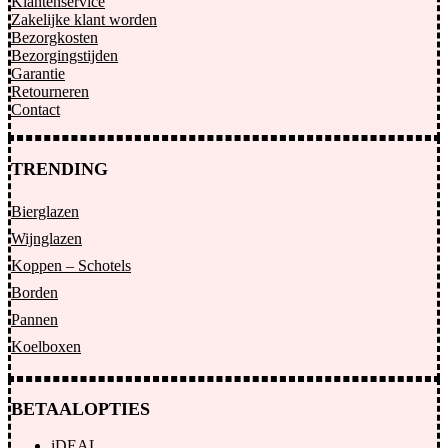
Klantenservice
Zakelijke klant worden
Bezorgkosten
Bezorgingstijden
Garantie
Retourneren
Contact
TRENDING
Bierglazen
Wijnglazen
Koppen – Schotels
Borden
Pannen
Koelboxen
BETAALOPTIES
iDEAL