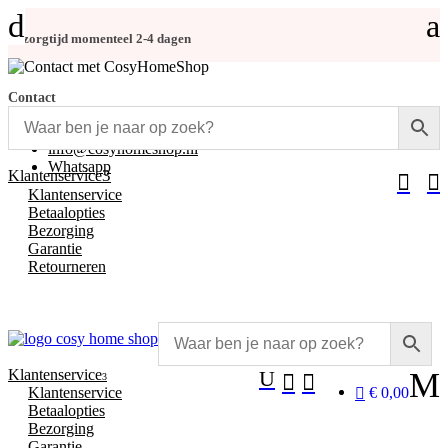
d
a
Bezorgtijd momenteel 2-4 dagen
Contact
+31 (0)348-486 555
info@cosyhomeshop.nl
Whatsapp
3
Klantenservice


Klantenservice
Betaalopties
Bezorging
Garantie
Retourneren
Klantenservice
U
M


3
Klantenservice
€ 0,00
Betaalopties
Bezorging
Garantie