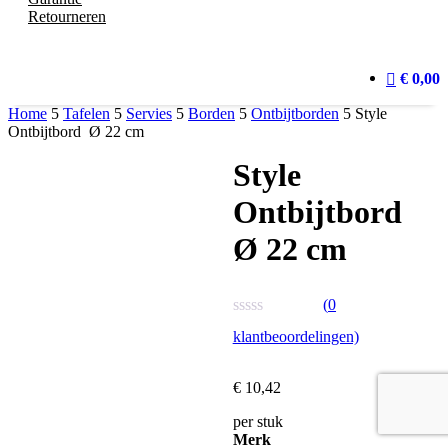
Retourneren
€ 0,00
Home
5
Tafelen
5
Servies
5
Borden
5
Ontbijtborden
5
Style
Ontbijtbord Ø 22 cm
Style
Ontbijtbord
Ø 22 cm
(
0
Waardering
klantbeoordelingen)
0
uit
5
€
10,
42
per stuk
Merk