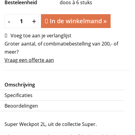
Besteleenheid
doos à 6 stuks
Super
-
+
In de winkelmand
»
Weckpot
2L
Voeg toe aan je verlanglijst
Ø
Groter aantal, of combinatiebestelling van 200,- of
8,5
meer?
cm
Vraag een offerte aan
aantal
Omschrijving
Specificaties
Beoordelingen
Super Weckpot 2L, uit de collectie Super.