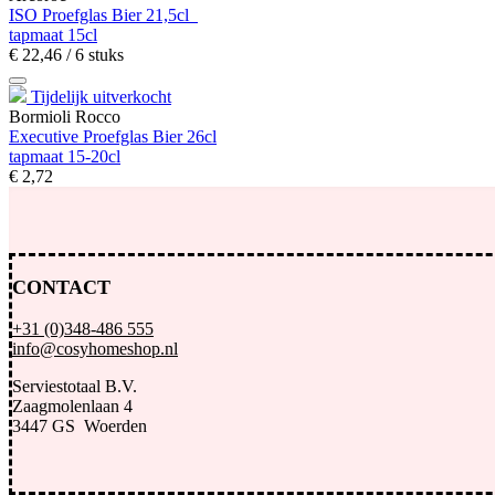
ISO Proefglas Bier 21,5cl
tapmaat 15cl
€
22,
46
/ 6 stuks
Tijdelijk uitverkocht
Bormioli Rocco
Executive Proefglas Bier 26cl
tapmaat 15-20cl
€
2,
72
CONTACT
+31 (0)348-486 555
info@cosyhomeshop.nl
Serviestotaal B.V.
Zaagmolenlaan 4
3447 GS Woerden