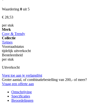
Waardering
0
uit 5
€
28,
53
per stuk
Merk
Cosy & Trendy
Collectie
Tajines
Voorraadstatus
tijdelijk uitverkocht
Besteleenheid
per stuk
Uitverkocht
Voeg toe aan je verlanglijst
Groter aantal, of combinatiebestelling van 200,- of meer?
Vraag een offerte aan
Omschrijving
Specificaties
Beoordelingen