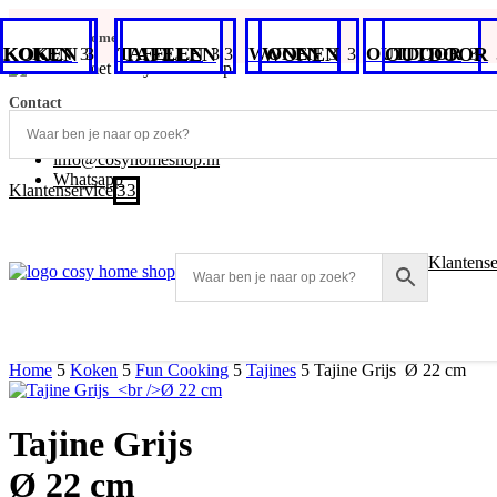
Bezorgtijd momenteel 2-4 dagen
KOKEN
KOKEN
TAFELEN
TAFELEN
WONEN
WONEN
OUTDOOR
OUTDOOR
Contact
+31 (0)348-486 555
info@cosyhomeshop.nl
Whatsapp
3
Klantenservice
Klantense
Home
5
Koken
5
Fun Cooking
5
Tajines
5
Tajine Grijs Ø 22 cm
Tajine Grijs
Ø 22 cm