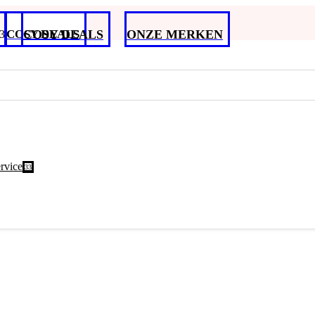
COSY DEALS
COSY DEALS
ONZE MERKEN
rvice
3