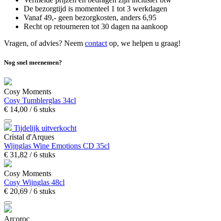
De bezorgtijd is momenteel 1 tot 3 werkdagen
Vanaf 49,- geen bezorgkosten, anders
6,
95
Recht op retourneren tot 30 dagen na aankoop
Vragen, of advies? Neem
contact
op, we helpen u graag!
Nog snel meenemen?
Cosy Moments
Cosy Tumblerglas 34cl
€
14,
00
/ 6 stuks
Tijdelijk uitverkocht
Cristal d'Arques
Wijnglas Wine Emotions CD 35cl
€
31,
82
/ 6 stuks
Cosy Moments
Cosy Wijnglas 48cl
€
20,
69
/ 6 stuks
Arcoroc