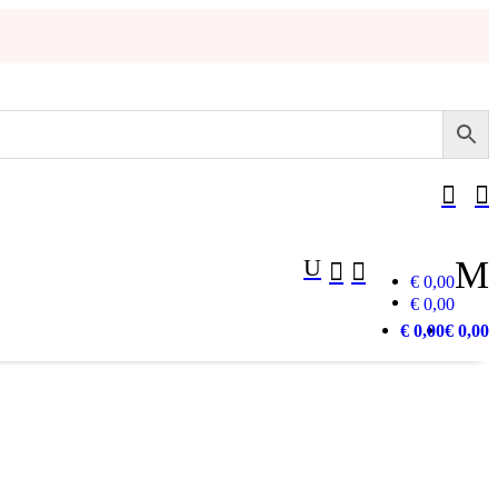


U
M


€ 0,00
€ 0,00
€ 0,00
€ 0,00