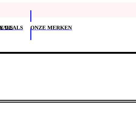
DEALS
Y DEALS
ONZE MERKEN
Klantenservice
3
Klantenservice
Betaalopties
Bezorging