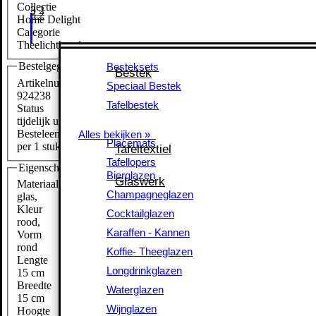
Collectie
Home Delight
Categorie
Theelichthouders
Besteksets
Bestelgegevens
Besteksets
Bestek
Bestek
Speciaal Bestek
Artikelnummer
Speciaal Bestek
924238
Tafelbestek
Tafelbestek
Status
tijdelijk uitverkocht
Alles bekijken »
Besteleenheid
Alles bekijken »
Placemats
Placemats
Tafeltextiel
per 1 stuk
Tafeltextiel
Tafellopers
Tafellopers
Eigenschappen
Bierglazen
Bierglazen
Glaswerk
Glaswerk
Materiaal
Champagneglazen
Champagneglazen
glas
,
Cocktailglazen
Kleur
Cocktailglazen
rood
,
Karaffen - Kannen
Karaffen - Kannen
Vorm
Koffie- Theeglazen
rond
Koffie- Theeglazen
Lengte
Longdrinkglazen
Longdrinkglazen
15 cm
Waterglazen
Breedte
Waterglazen
15 cm
Wijnglazen
Wijnglazen
Hoogte