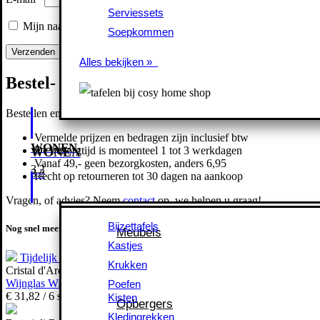
Serviessets
Serviessets
Mijn naam, e-mail en site opslaan in deze browser voor de volgend
Soepkommen
Soepkommen
Alles bekijken »
Alles bekijken »
Bestel- en bezorginformatie
Bestellen en achteraf betalen is mogelijk, veilig en snel.
Vermelde prijzen en bedragen zijn inclusief btw
WONEN
De bezorgtijd is momenteel 1 tot 3 werkdagen
WONEN
Vanaf 49,- geen bezorgkosten, anders
6,
95
Recht op retourneren tot 30 dagen na aankoop
Vragen, of advies? Neem
contact
op, we helpen u graag!
Bijzettafels
Bijzettafels
Meubels
Nog snel meenemen?
Meubels
Kastjes
Kastjes
Tijdelijk uitverkocht
Krukken
Krukken
Cristal d'Arques
Poefen
Wijnglas Wine Emotions CD 35cl
Poefen
Kisten
€
31,
82
/ 6 stuks
Kisten
Opbergers
Opbergers
Kledingrekken
Kledingrekken