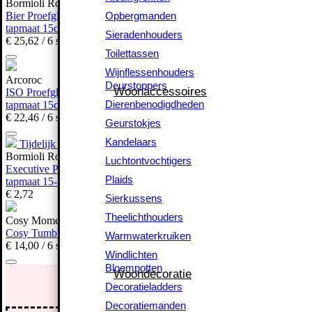
Bormioli Rocco
Opbergmanden
Opbergmanden
Bier Proefglas Oslo 22cl
tapmaat 15cl
Sieradenhouders
Sieradenhouders
€
25,
62
/ 6 stuks
Toilettassen
Toilettassen
Wijnflessenhouders
Wijnflessenhouders
Arcoroc
Deurstoppers
Deurstoppers
Woonaccessoires
Woonaccessoires
ISO Proefglas Bier 21,5cl
Dierenbenodigdheden
Dierenbenodigdheden
tapmaat 15cl
€
22,
46
/ 6 stuks
Geurstokjes
Geurstokjes
Kandelaars
Kandelaars
Tijdelijk uitverkocht
Luchtontvochtigers
Bormioli Rocco
Luchtontvochtigers
Executive Proefglas Bier 26cl
Plaids
Plaids
tapmaat 15-20cl
Sierkussens
€
2,
72
Sierkussens
Theelichthouders
Theelichthouders
Cosy Moments
Warmwaterkruiken
Cosy Tumblerglas 34cl
Warmwaterkruiken
€
14,
00
/ 6 stuks
Windlichten
Windlichten
Bloempotten
Bloempotten
Woondecoratie
Woondecoratie
Decoratieladders
Decoratieladders
Decoratiemanden
Decoratiemanden