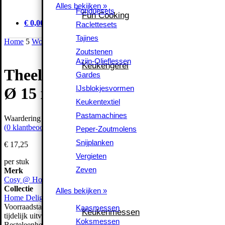
Alles bekijken »
Alles bekijken »
Fonduesets
Fonduesets
Fun Cooking
Fun Cooking
Raclettesets
€ 0,00
Raclettesets
Tajines
Tajines
Home
5
Wonen
5
Woonaccessoires
5
Theelichthouders
5
Theelichtho
Zoutstenen
Zoutstenen
Azijn-Olieflessen
Azijn-Olieflessen
Keukengerei
Keukengerei
Theelichthouder Heart Rood
Gardes
Gardes
IJsblokjesvormen
IJsblokjesvormen
Ø 15 x 15 cm
Keukentextiel
Keukentextiel
Pastamachines
Pastamachines
Waardering
0
uit 5
Peper-Zoutmolens
(
0
klantbeoordelingen)
Peper-Zoutmolens
Snijplanken
Snijplanken
€
17,
25
Vergieten
Vergieten
per stuk
Zeven
Zeven
Merk
Cosy @ Home
Alles bekijken »
Collectie
Alles bekijken »
Home Delight
Kaasmessen
Voorraadstatus
Kaasmessen
Keukenmessen
Keukenmessen
tijdelijk uitverkocht
Koksmessen
Koksmessen
Besteleenheid