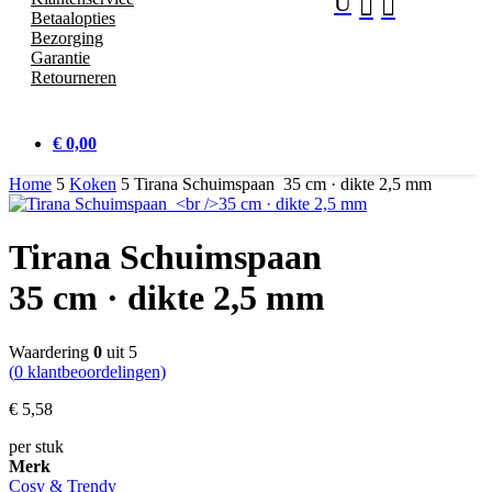
U


Betaalopties
Bezorging
Garantie
Retourneren
€ 0,00
Home
5
Koken
5
Tirana Schuimspaan 35 cm · dikte 2,5 mm
Tirana Schuimspaan
35 cm · dikte 2,5 mm
Waardering
0
uit 5
(
0
klantbeoordelingen)
€
5,
58
per stuk
Merk
Cosy & Trendy