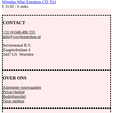
Wijnglas Wine Emotions CD 35cl
€
31,
82
/ 6 stuks
CONTACT
+31 (0)348-486 555
info@cosyhomeshop.nl
Serviestotaal B.V.
Zaagmolenlaan 4
3447 GS Woerden
OVER ONS
Algemene voorwaarden
Privacybeleid
Bedrijfsprofiel
Onze merken