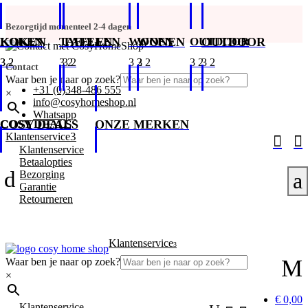
Bezorgtijd momenteel 2-4 dagen
KOKEN
KOKEN
TAFELEN
TAFELEN
WONEN
WONEN
OUTDOOR
OUTDOOR
Contact
Waar ben je naar op zoek?
+31 (0)348-486 555
×
info@cosyhomeshop.nl
Whatsapp
COSY DEALS
COSY DEALS
ONZE MERKEN
3
Klantenservice


Klantenservice
Betaalopties
d
Bezorging
a
Garantie
Retourneren
Klantenservice
3
M
Waar ben je naar op zoek?
×
€ 0,00
Klantenservice