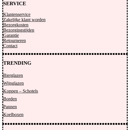
SERVICE
Klantenservice
Zakelijke klant worden
Bezorgkosten
Bezorgingstijden
Garantie
Retourneren
Contact
TRENDING
Bierglazen
Wijnglazen
Koppen – Schotels
Borden
Pannen
Koelboxen