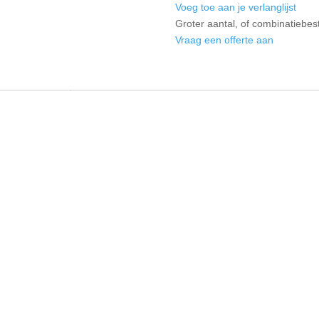
Voeg toe aan je verlanglijst
Groter aantal, of combinatiebes
Vraag een offerte aan
ordelingen
, verfijnde persoonlijkheid door het glasdesign dat speciaal ontworpen
anninerijk zijn. Maar het is niet alleen wijn? Samenkomen voor een aperit
las whisky, het gesprek laten blijven hangen aan de eettafel. Deze m