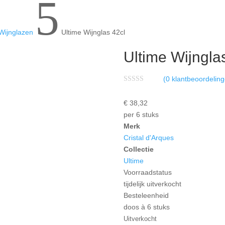
5
Wijnglazen
Ultime Wijnglas 42cl
Ultime Wijngla
(
0
klantbeoordeling
W
a
€
38,
32
a
r
per 6 stuks
d
e
Merk
r
Cristal d'Arques
i
n
Collectie
g
0
Ultime
u
Voorraadstatus
i
t
tijdelijk uitverkocht
5
Besteleenheid
doos à 6 stuks
Uitverkocht