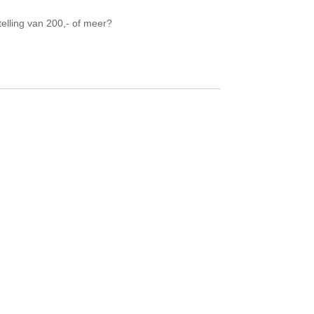
telling van 200,- of meer?
 is om de aroma?s van jonge wijnen te
ief, cocktails of een glaasje champagne,
omenten van delen maken ons leven rijker en