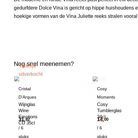
gedurfdere Dolce Vina is gericht op hippe huishoudens e
hoekige vormen van de Vina Juliette reeks stralen vooral st
Nog snel meenemen?
Tijdelijk
uitverkocht
Cristal
Cosy
D'Arques
Moments
Wijnglas
Cosy
Wine
Tumblerglas
Emotions
34cl
31,
14,
82
00
CD 35cl
/ 6
/ 6
stuks
stuks