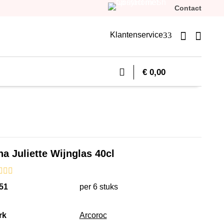
Contact


3
Klantenservice
€ 0,00
ina Juliette Wijnglas 40cl
51
per 6 stuks
rk
Arcoroc