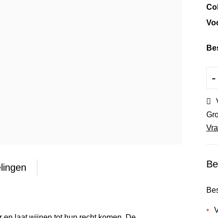
Col
Vo
Be
-
Gro
Vra
Be
lingen
Bes
V
 en laat wijnen tot hun recht komen. De