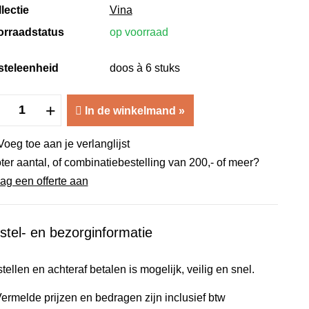
lectie
Vina
orraadstatus
op voorraad
steleenheid
doos à 6 stuks
Vina
+
In de winkelmand
»
Juliette
Wijnglas
Voeg toe aan je verlanglijst
40cl
ter aantal, of combinatiebestelling van 200,- of meer?
aantal
ag een offerte aan
stel- en bezorginformatie
tellen en achteraf betalen is mogelijk, veilig en snel.
ermelde prijzen en bedragen zijn inclusief btw