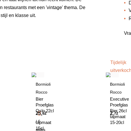
D
n restaurants met een 'vintage' thema. De
V
ijl en klasse uit.
R
Vra
Tijdelijk
uitverkoch
Bormioli
Bormioli
Rocco
Rocco
Bier
Executive
Proefglas
Proefglas
Oslo 22cl
Bier 26cl
25,
2,
62
72
tapmaat
/ 6
tapmaat
15-20cl
15cl
stuks