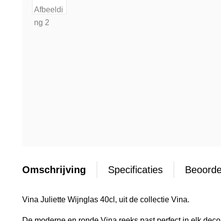
Omschrijving
Specificaties
Beoorde
Vina Juliette Wijnglas 40cl, uit de collectie Vina.
De moderne en ronde Vina reeks past perfect in elk decor