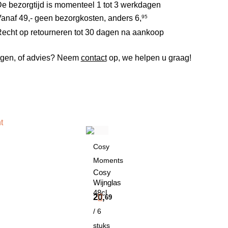
e bezorgtijd is momenteel 1 tot 3 werkdagen
anaf 49,- geen bezorgkosten, anders
6,
95
echt op retourneren tot 30 dagen na aankoop
gen, of advies? Neem
contact
op, we helpen u graag!
t
Cosy
Moments
Cosy
Wijnglas
48cl
20,
69
/ 6
stuks